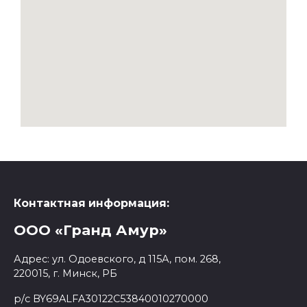
Контактная информация:
ООО «Гранд Амур»
Адрес:
ул. Одоевского, д 115А, пом. 268
,
220015
,
г. Минск
, РБ
р/с
BY69ALFA30122C53840010270000