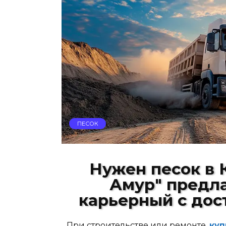
ПЕСОК
Нужен песок в
Амур" предла
карьерный с дос
При строительстве или ремонте,
куп