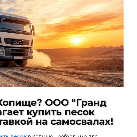
 Копище? ООО "Гранд
гает купить песок
тавкой на самосвалах!
ить песок
в Копище необходимо для