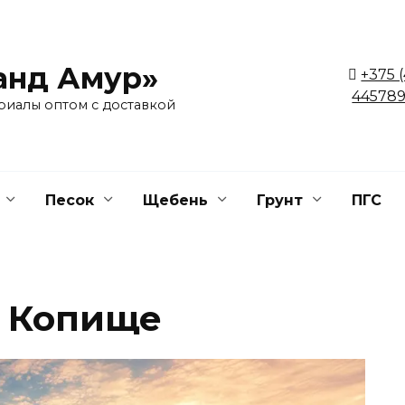
анд Амур»
+375 
445789
риалы оптом с доставкой
Песок
Щебень
Грунт
ПГС
в Копище