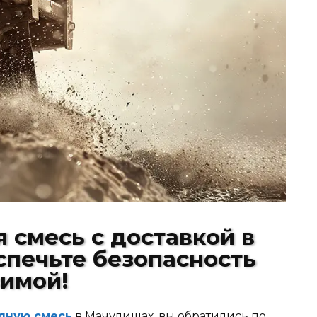
 смесь с доставкой в
спечьте безопасность
зимой!
яную смесь
в Мачулищах, вы обратились по