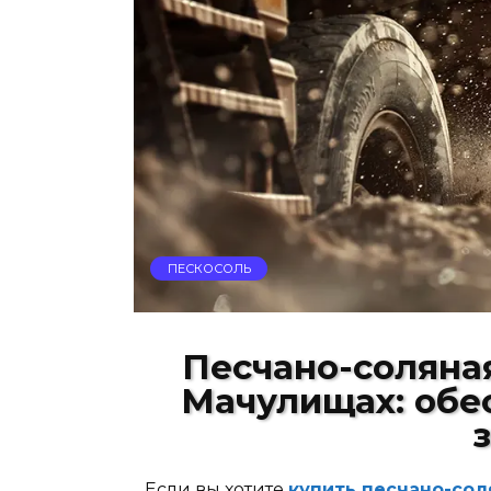
ПЕСКОСОЛЬ
Песчано-соляная
Мачулищах: обе
Если вы хотите
купить песчано-сол