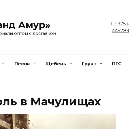
анд Амур»
+375 
445789
риалы оптом с доставкой
Песок
Щебень
Грунт
ПГС
оль в Мачулищах